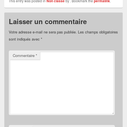
This entry was posted in
Non classé
by
. Bookmark the
permalink
.
Laisser un commentaire
Votre adresse e-mail ne sera pas publiée.
Les champs obligatoires
sont indiqués avec
*
Commentaire
*