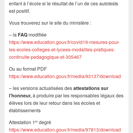
enfant à l’école si le résultat de l’un de ces autotests
est positif.
Vous trouverez sur le site du ministère :
– la
FAQ
modifiée
https://www.education.gouv.fr/covid19-mesures-pour-
les-ecoles-colleges-et-lycees-modalites-pratiques-
continuite-pedagogique-et-305467
Ou au format PDF
https://www.education.gouv.fr/media/93137/download
– les versions actualisées des
attestations sur
l’honneur,
à produire par les responsables légaux des
élèves lors de leur retour dans les écoles et
établissements
Attestation 1
degré
er
https://www.education.gouv.fr/media/97813/download