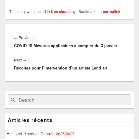
This entry was posted in
Non classé
by
. Bookmark the
permalink
.
Navigation
de
Previous
←
Previous
l’article
COVID-19 Mesures applicables à compter du 3 janvier
post:
Next
Next
→
Récoltes pour l’intervention d’un artiste Land art
post:
Primary
Search
Search
Sidebar
for:
Widget
Area
Articles récents
Livret d’accueil Rentrée 2026/2027