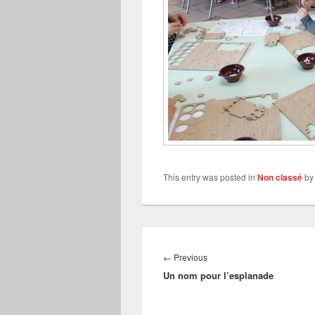
This entry was posted in
Non classé
b
Navigation
de
Previous
←
Previous
l’article
Un nom pour l’esplanade
post: