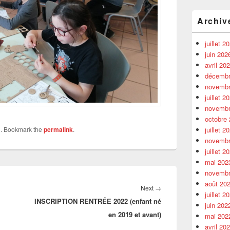
Archiv
juillet 2
juin 202
avril 20
décembr
novembr
juillet 2
novembr
octobre
juillet 2
y
. Bookmark the
permalink
.
novembr
juillet 2
mai 202
novembr
août 20
Next
Next
→
juillet 2
INSCRIPTION RENTRÉE 2022 (enfant né
post:
juin 202
en 2019 et avant)
mai 202
avril 20