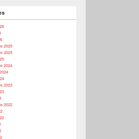
es
026
6
26
e 2025
e 2025
025
e 2024
 2024
024
e 2023
023
3
e 2022
22
022
2
2
22