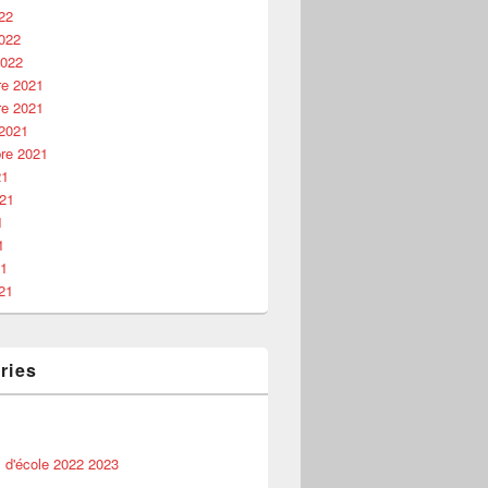
22
2022
2022
e 2021
e 2021
 2021
re 2021
21
021
1
1
21
21
ries
 d'école 2022 2023