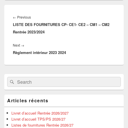
Navigation
de
Previous
←
Previous
l’article
LISTE DES FOURNITURES CP- CE1- CE2 – CM1 – CM2
post:
Rentrée 2023/2024
Next
Next
→
Règlement intérieur 2023 2024
post:
Primary
Search
Search
Sidebar
for:
Widget
Area
Articles récents
Livret d’accueil Rentrée 2026/2027
Livret d’accueil TPS/PS 2026/27
Listes de fournitures Rentrée 2026/27