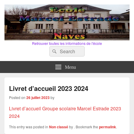
Retrouver toutes les informations de l'école
Search
Search
for:
Menu
Livret d’accueil 2023 2024
Posted on
26 juillet 2023
by
Livret d’accueil Groupe scolaire Marcel Estrade 2023
2024
This entry was posted in
Non classé
by
. Bookmark the
permalink
.