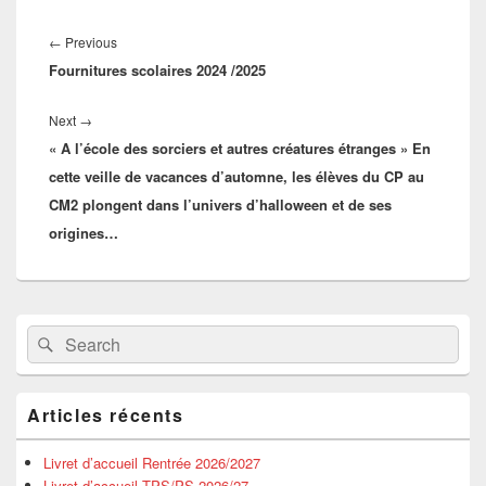
Navigation
de
Previous
←
Previous
l’article
Fournitures scolaires 2024 /2025
post:
Next
Next
→
« A l’école des sorciers et autres créatures étranges » En
post:
cette veille de vacances d’automne, les élèves du CP au
CM2 plongent dans l’univers d’halloween et de ses
origines…
Primary
Search
Search
Sidebar
for:
Widget
Area
Articles récents
Livret d’accueil Rentrée 2026/2027
Livret d’accueil TPS/PS 2026/27