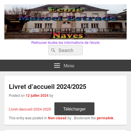
Retrouver toutes les informations de l'école
Search
Search
for:
Menu
Livret d’accueil 2024/2025
Posted on
12 juillet 2024
by
Télécharger
Livret-daccueil-2024-2025
This entry was posted in
Non classé
by
. Bookmark the
permalink
.