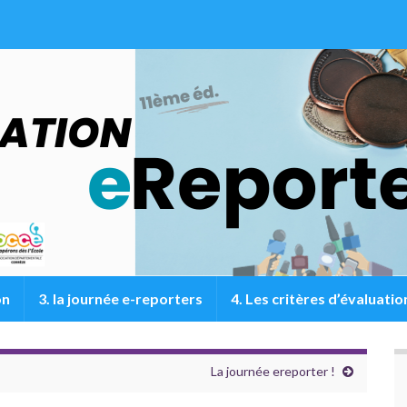
on
3. la journée e-reporters
4. Les critères d’évaluatio
La journée ereporter !