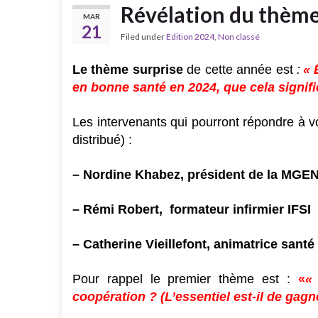
Révélation du thème 
MAR
21
Filed under
Edition 2024
,
Non classé
Le thème surprise
de cette année est
:
« 
en bonne santé en 2024, que cela signifie
Les intervenants qui pourront répondre à v
distribué) :
– Nordine Khabez, président de la MGE
– Rémi Robert, formateur infirmier IFSI
– Catherine Vieillefont,
animatrice santé 
Pour rappel le premier thème est :
«
« 
coopération ? (L’essentiel est-il de gagn