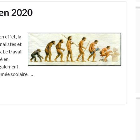
 en 2020
n effet, la
nalistes et
 Le travail
sé en
galement,
année scolaire. …