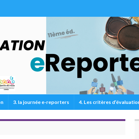
on
3. la journée e-reporters
4. Les critères d’évaluatio