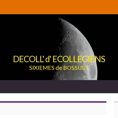
DECOLL' d' ECOLLEGIENS
SIXIEMES de BOSSUET