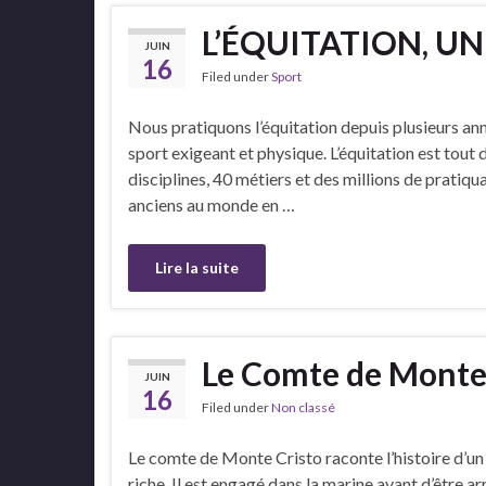
L’ÉQUITATION, UN
JUIN
16
Filed under
Sport
Nous pratiquons l’équitation depuis plusieurs an
sport exigeant et physique. L’équitation est tout 
disciplines, 40 métiers et des millions de pratiqu
anciens au monde en …
Lire la suite
Le Comte de Monte C
JUIN
16
Filed under
Non classé
Le comte de Monte Cristo raconte l’histoire d’
riche. Il est engagé dans la marine avant d’être ar