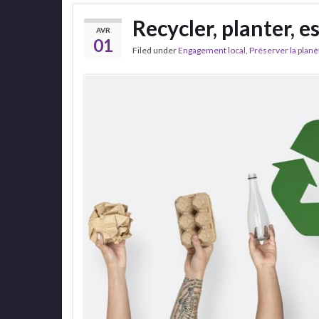
Recycler, planter, e
AVR
01
Filed under
Engagement local
,
Préserver la planè