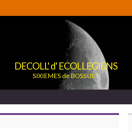
DECOLL' d' ECOLLEGIENS
SIXIEMES de BOSSUET