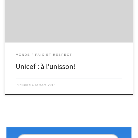
association appelée UNICEF (United Nations of International
Children’s Emergency Fund, ce qui signifie l’organisation des
nations unies de fonds d’urgence internationale des enfants). Son
objectif : secourir les enfants dans le monde, dès le lendemain de
[…]
MONDE
PAIX ET RESPECT
Unicef : à l’unisson!
Published
4 octobre 2012