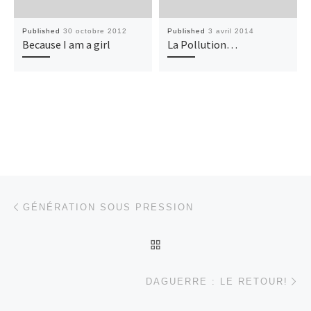
Published
30 octobre 2012
Published
3 avril 2014
Because I am a girl
La Pollution…
Post navigation
Previous post
GÉNÉRATION SOUS PRESSION
BACK TO POST LIST
Ne
DAGUERRE : LE RETOUR!