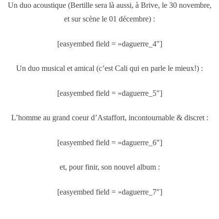
Un duo acoustique (Bertille sera là aussi, à Brive, le 30 novembre,
et sur scène le 01 décembre) :
[easyembed field = »daguerre_4″]
Un duo musical et amical (c’est Cali qui en parle le mieux!) :
[easyembed field = »daguerre_5″]
L’homme au grand coeur d’Astaffort, incontournable & discret :
[easyembed field = »daguerre_6″]
et, pour finir, son nouvel album :
[easyembed field = »daguerre_7″]