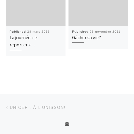
Published
28 mars 2013
Published
23 novembre 2011
La journée « e-
Gâcher sa vie?
reporter »…
Post navigation
Previous post
UNICEF : À L’UNISSON!
BACK TO POST LIST