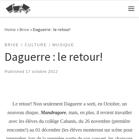
Skip to content
Me
Home
»
Brive
»
Daguerre : le retour!
BRIVE
CULTURE
MUSIQUE
Daguerre : le retour!
Published
17 octobre 2012
Le retour! Non seulement Daguerre a sorti, en Octobre, un
nouveau disque,
Mandragore
, mais, en plus, il revient travailler
avec les élèves du collège Cabanis, du 26 novembre (première
rencontre!) au 01 décembre (les élèves monteront sur scène pour
interpréter, lors de la première partie de son concert, les chansons