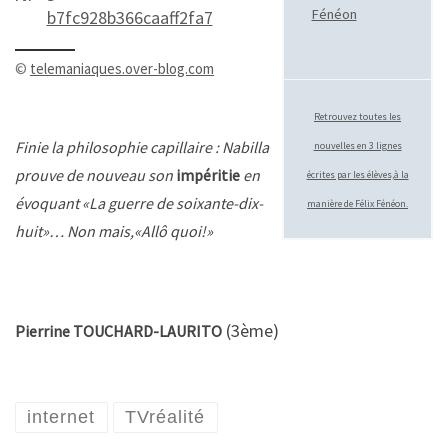
Fénéon
©
telemaniaques.over-blog.com
Retrouvez toutes les
Finie la philosophie capillaire : Nabilla
nouvelles en 3 lignes
prouve de nouveau son
impéritie
en
écrites par les élèves,à la
évoquant «La guerre de soixante-dix-
manière de Félix Fénéon.
huit»… Non mais,«Allô quoi!»
(3ème)
Pierrine TOUCHARD-LAURITO
internet
TVréalité