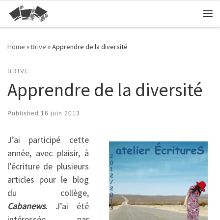
Skip to content
Me
Home
»
Brive
»
Apprendre de la diversité
BRIVE
Apprendre de la diversité
Published
16 juin 2013
J’ai participé cette
année, avec plaisir, à
l’écriture de plusieurs
articles pour le blog
du collège,
Cabanews
. J’ai été
intéressée par