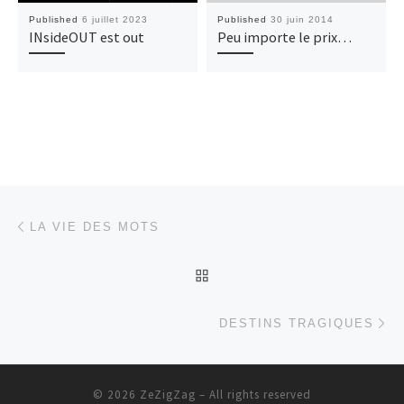
Published
6 juillet 2023
Published
30 juin 2014
INsideOUT est out
Peu importe le prix…
Post navigation
Previous post
LA VIE DES MOTS
BACK TO POST LIST
Ne
DESTINS TRAGIQUES
© 2026
ZeZigZag
– All rights reserved