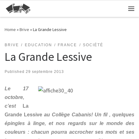
Skip to content
Me
Home
»
Brive
»
La Grande Lessive
BRIVE
EDUCATION
FRANCE
SOCIÉTÉ
La Grande Lessive
Published
29 septembre 2013
Le 17
octobre,
c’est
La
Grande Lessive
au Collège Cabanis! Un fil , quelques
épingles à linge, et nos regards sur le monde des
couleurs : chacun pourra accrocher ses mots et ses