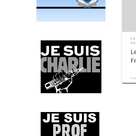
Cliq
mond
»!
FR
SO
L
F
Pu