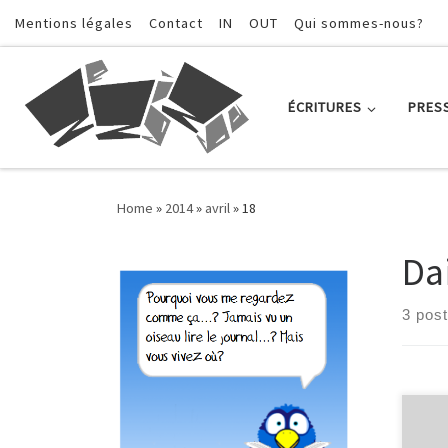
Mentions légales
Contact
IN
OUT
Qui sommes-nous?
Skip to content
ÉCRITURES
PRES
Home
»
2014
»
avril
»
18
Da
3 pos