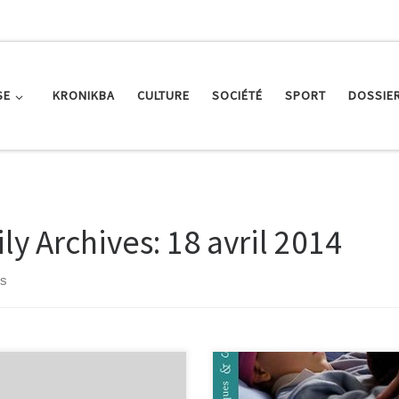
SE
KRONIKBA
CULTURE
SOCIÉTÉ
SPORT
DOSSIE
ily Archives:
18 avril 2014
ts
Un roman épistolaire particulier, 
particulièrement émouvant : Osca