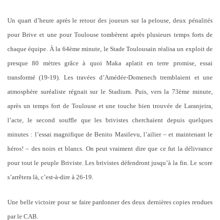
Un quart d’heure après le retour des joueurs sur la pelouse, deux pénalités
pour Brive et une pour Toulouse tombèrent après plusieurs temps forts de
chaque équipe. À la 64ème minute, le Stade Toulousain réalisa un exploit de
presque 80 mètres grâce à quoi Maka aplatit en terre promise, essai
transformé (19-19). Les travées d’Amédée-Domenech tremblaient et une
atmosphère suréaliste régnait sur le Stadium. Puis, vers la 73ème minute,
après un temps fort de Toulouse et une touche bien trouvée de Laranjeira,
l’acte, le second souffle que les brivistes cherchaient depuis quelques
minutes : l’essai magnifique de Benito Masilevu, l’ailier – et maintenant le
héros! – des noirs et blancs. On peut vraiment dire que ce fut la délivrance
pour tout le peuple Briviste. Les brivistes défendront jusqu’à la fin. Le score
s’arrêtera là, c’est-à-dire à 26-19.
Une belle victoire pour se faire pardonner des deux dernières copies rendues
par le CAB.