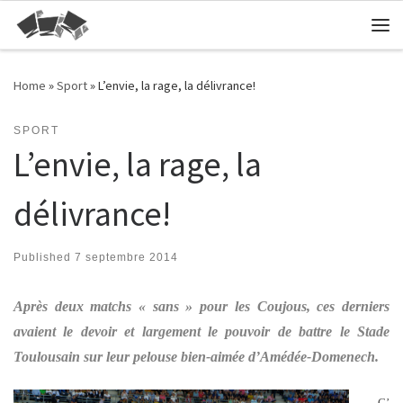
Skip to content
Me
Home
»
Sport
»
L’envie, la rage, la délivrance!
SPORT
L’envie, la rage, la
délivrance!
Published
7 septembre 2014
Après deux matchs « sans » pour les Coujous, ces derniers
avaient le devoir et largement le pouvoir de battre le Stade
Toulousain sur leur pelouse bien-aimée d’Amédée-Domenech.
C’