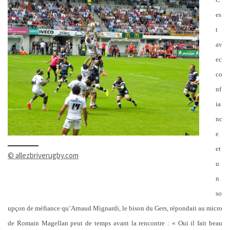
es
t
av
ec
co
nf
ia
nc
e
et
© allezbriverugby.com
u
n
so
upçon de méfiance qu’Arnaud Mignardi, le bison du Gers, répondait au micro
de Romain Magellan peut de temps avant la rencontre : « Oui il fait beau