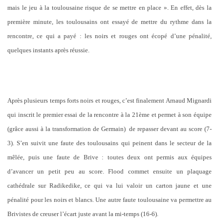
mais le jeu à la toulousaine risque de se mettre en place ». En effet, dès la
première minute, les toulousains ont essayé de mettre du rythme dans la
rencontre, ce qui a payé : les noirs et rouges ont écopé d’une pénalité,
quelques instants après réussie.
Après plusieurs temps forts noirs et rouges, c’est finalement Arnaud Mignardi
qui inscrit le premier essai de la rencontre à la 21ème et permet à son équipe
(grâce aussi à la transformation de Germain) de repasser devant au score (7-
3). S’en suivit une faute des toulousains qui peinent dans le secteur de la
mêlée, puis une faute de Brive : toutes deux ont permis aux équipes
d’avancer un petit peu au score. Flood commet ensuite un plaquage
cathédrale sur Radikedike, ce qui va lui valoir un carton jaune et une
pénalité pour les noirs et blancs. Une autre faute toulousaine va permettre au
Brivistes de creuser l’écart juste avant la mi-temps (16-6).