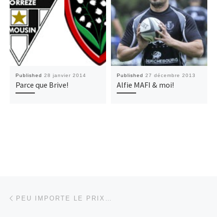
Published
28 janvier 2014
Published
27 décembre 2013
Parce que Brive!
Alfie MAFI & moi!
Post navigation
Previous post
PEU IMPORTE LE PRIX…