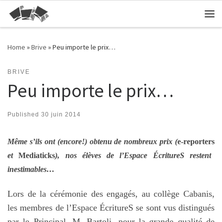
Skip to content
Me
Home
»
Brive
»
Peu importe le prix…
BRIVE
Peu importe le prix…
Published
30 juin 2014
Même s’ils ont (encore!) obtenu de nombreux prix (
e-reporters
et
Mediaticks
), n
os élèves de l’Espace ÉcritureS
restent
inestimables…
Lors de la cérémonie des engagés, au collège Cabanis,
les membres de l’Espace ÉcritureS se sont vus distingués
par le Principal, M. Bartoli, pour la grande qualité de