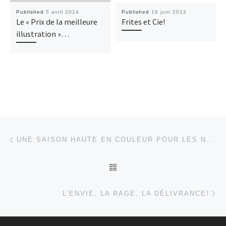
Published
5 avril 2014
Published
16 juin 2013
Le « Prix de la meilleure
Frites et Cie!
illustration »…
Post navigation
Previous post
UNE SAISON HAUTE EN COULEUR POUR LES NOIRS & BLANCS
BACK TO POST LIST
Ne
L’ENVIE, LA RAGE, LA DÉLIVRANCE!