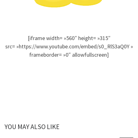
[iframe width= »560″ height= »315″
src= »https://www.youtube.com/embed/s0_RlS3aQ0Y »
frameborder= »0″ allowfullscreen]
YOU MAY ALSO LIKE