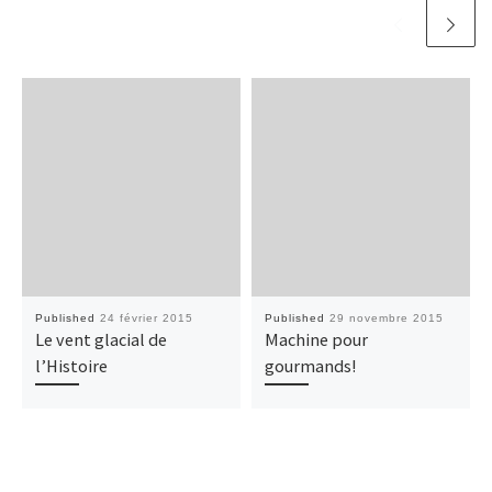
Published
24 février 2015
Published
29 novembre 2015
Le vent glacial de
Machine pour
l’Histoire
gourmands!