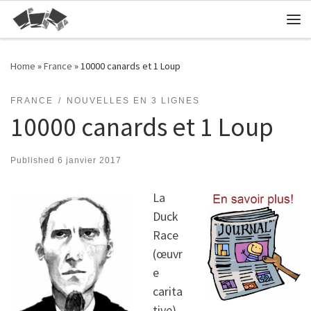
Skip to content
Me
Home
»
France
»
10000 canards et 1 Loup
FRANCE
NOUVELLES EN 3 LIGNES
10000 canards et 1 Loup
Published
6 janvier 2017
La
Duck
Race
(œuvr
e
carita
tive)