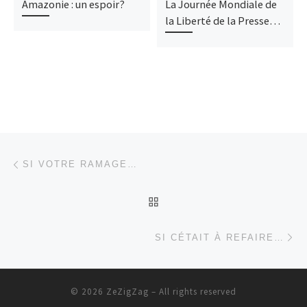
Amazonie : un espoir?
La Journée Mondiale de
la Liberté de la Presse…
Post navigation
Previous post
SI VOTRE RAMAGE…
BACK TO POST LIST
Ne
SI CÉTAIT À REFAIRE…
© 2026
ZeZigZag
– All rights reserved