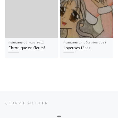
Published
22 mars 2012
Published
24 décembre 2013
Chronique en fleurs!
Joyeuses fêtes!
Post navigation
Previous post
CHASSE AU CHIEN
BACK TO POST LIST