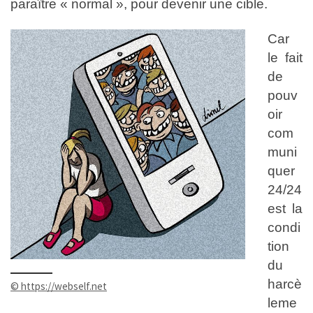
paraître « normal », pour devenir une cible.
Car
le fait
de
pouv
oir
com
muni
quer
24/24
est la
condi
tion
du
harcè
© https://webself.net
leme