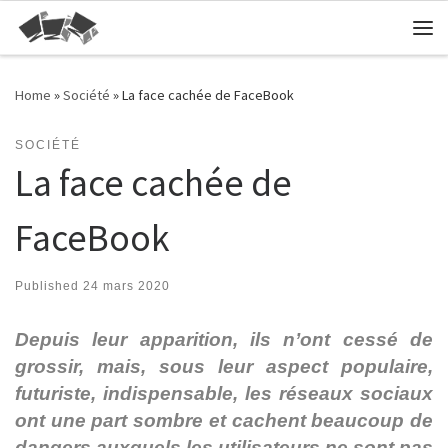
Skip to content
Me
Home
»
Société
»
La face cachée de FaceBook
SOCIÉTÉ
La face cachée de
FaceBook
Published
24 mars 2020
Depuis leur apparition, ils n’ont cessé de
grossir, mais, sous leur aspect populaire,
futuriste, indispensable, les réseaux sociaux
ont une part sombre et cachent beaucoup de
dangers auxquels les utilisateurs ne sont pas