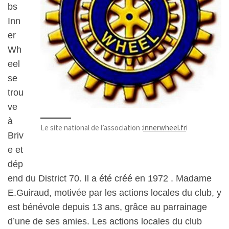
bs
Inn
er
Wh
eel
se
trou
ve
à
Le site national de l’association :
innerwheel.fr
i
Briv
e et
dép
end du District 70. Il a été créé en 1972 . Madame
E.Guiraud, motivée par les actions locales du club, y
est bénévole depuis 13 ans, grâce au parrainage
d’une de ses amies.
Les actions locales du club