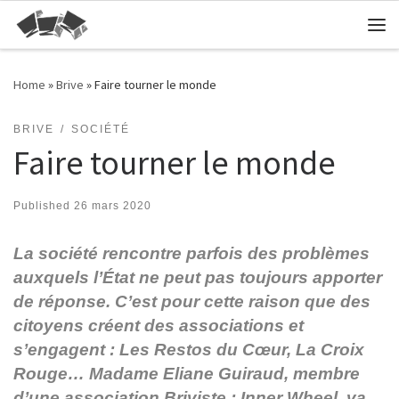
Skip to content
Me
Home
»
Brive
»
Faire tourner le monde
BRIVE
SOCIÉTÉ
Faire tourner le monde
Published
26 mars 2020
La société rencontre parfois des problèmes
auxquels l’État ne peut pas toujours apporter
de réponse. C’est pour cette raison que des
citoyens créent des associations et
s’engagent : Les Restos du Cœur, La Croix
Rouge… Madame Eliane Guiraud, membre
d’une association Briviste : Inner Wheel, va