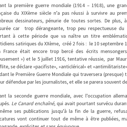
ant la première guerre mondiale (1914 – 1918), une grand
nçaise du XIXème siècle n’a pas réussi à survivre au pre
breux dessinateurs, pénurie de toutes sortes. De plus, à
surée car trop dérangeante, trop peu respectueuse du d
rtant à cette période que va naître un titre emblémat
tidiens satiriques du XXème, créé 2 fois : le 10 septembre 
a France était encore trop bercé des écrits mensonger
eusement ») et le 5 juillet 1916, tentative réussie, par Maur
lite, se déclare «pacifiste», «anticlérical» et «antimilitariste
dant le Première Guerre Mondiale qui traversera (presque) tou
ur défendue par les journalistes, et elle se parera souvent de
ant la seconde guerre mondiale, avec l’occupation allema
upés.
Le Canard enchaîné
, qui avait pourtant survécu duran
-même ses publications jusqu’à la fin de la guerre, refu
icatures vont continuer tout de même à être publiées, m
pagande, explicites et sans équivoque.