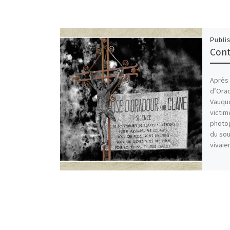
Publi
Cont
Après 
d’Orad
Vauquo
victim
photog
du sou
vivaien