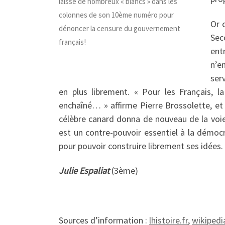
laisse de nombreux « blancs » dans les
colonnes de son 10ème numéro pour
Or c
dénoncer la censure du gouvernement
Sec
français!
ent
n’e
serv
en plus librement. « Pour les Français, la
enchaîné… » affirme Pierre Brossolette, et 
célèbre canard donna de nouveau de la voie,
est un contre-pouvoir essentiel à la démocr
pour pouvoir construire librement ses idées.
Julie Espaliat
(3ème)
Sources d’information :
lhistoire.fr
,
wikipedi