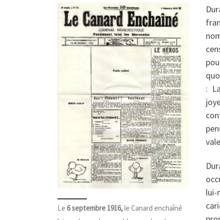
Dur
fra
nom
cen
pou
quo
: L
joy
conf
pen
vale
Dur
occ
lui
car
Le
6 septembre 1916,
le Canard enchaîné
pro