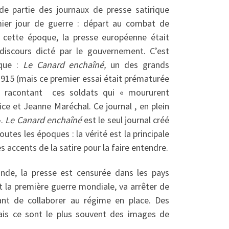
e partie des journaux de presse satirique
mier jour de guerre : départ au combat de
 cette époque, la presse européenne était
iscours dicté par le gouvernement. C’est
ique :
Le Canard enchaîné,
un des grands
1915 (mais ce premier essai était prématurée
s racontant ces soldats qui « moururent
ice et Jeanne Maréchal. Ce journal , en plein
».
Le Canard enchaîné
est le seul journal créé
tes les époques : la vérité est la principale
s accents de la satire pour la faire entendre.
nde, la presse est censurée dans les pays
t la première guerre mondiale, va arrêter de
sant de collaborer au régime en place. Des
ais ce sont le plus souvent des images de