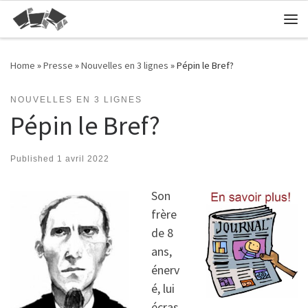
Skip to content
Me
Home
»
Presse
»
Nouvelles en 3 lignes
»
Pépin le Bref?
NOUVELLES EN 3 LIGNES
Pépin le Bref?
Published
1 avril 2022
Son
frère
de 8
ans,
énerv
é, lui
écras