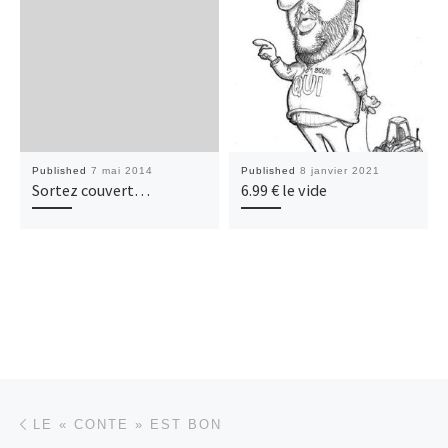
Published
7 mai 2014
Published
8 janvier 2021
Sortez couvert…
6.99 € le vide
Post navigation
Previous post
LE « CONTE » EST BON