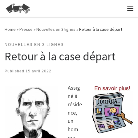
Skip to content
Me
Home
»
Presse
»
Nouvelles en 3 lignes
»
Retour à la case départ
NOUVELLES EN 3 LIGNES
Retour à la case départ
Published
15 avril 2022
Assig
né à
réside
nce,
un
hom
me