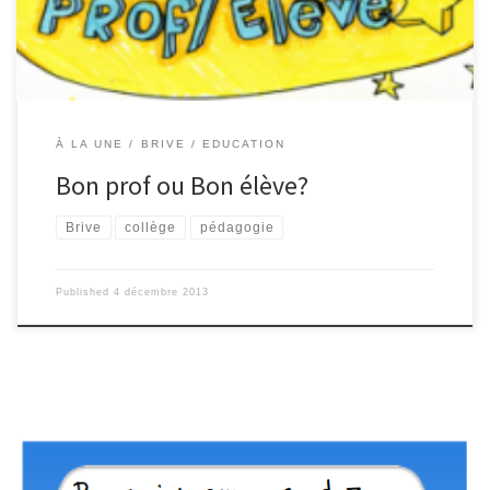
élève? Pour Mme Villate, professeur de Technologie, « un bon
élève doit être sérieux, montrer de la tolérance vis à […]
À LA UNE
BRIVE
EDUCATION
Bon prof ou Bon élève?
Brive
collège
pédagogie
Published
4 décembre 2013