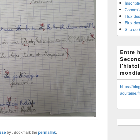
Inscript
Connexi
Flux des
Flux de
Site de
Entre h
Second
l’histo
mondia
https://bl
aquitaine.f
ssé
by
. Bookmark the
permalink
.