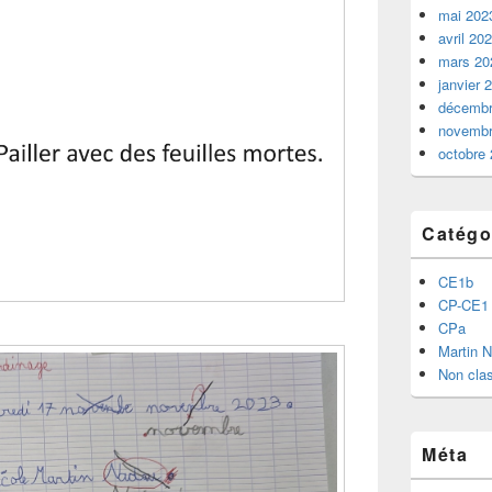
mai 202
avril 20
mars 20
janvier 
décembr
novembr
octobre
Catégo
CE1b
CP-CE1
CPa
Martin 
Non cla
Méta