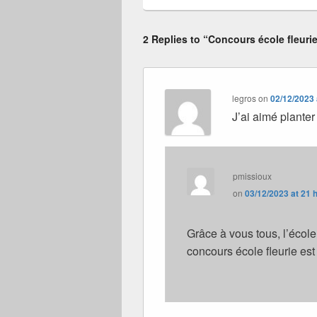
2 Replies to “Concours école fleurie
legros
on
02/12/2023 
J’ai aimé plante
pmissioux
on
03/12/2023 at 21 
Grâce à vous tous, l’école
concours école fleurie est