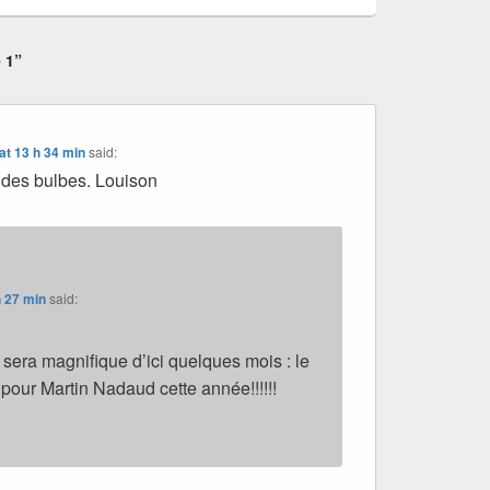
 1”
at 13 h 34 min
said:
r des bulbes. Louison
h 27 min
said:
 sera magnifique d’ici quelques mois : le
 pour Martin Nadaud cette année!!!!!!