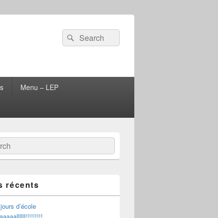
Search
Search
for:
s
Menu – LEP
ch
s récents
jours d’école
aaallllll!!!!!!!!!