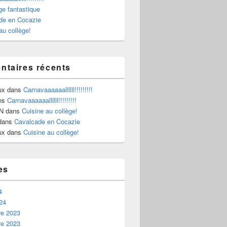
e fantastique
de en Cocazie
au collège!
taires récents
ux
dans
Carnavaaaaaallllll!!!!!!!!!
ns
Carnavaaaaaallllll!!!!!!!!!
N
dans
Cuisine au collège!
dans
Cavalcade en Cocazie
ux
dans
Cuisine au collège!
es
4
24
e 2023
e 2023