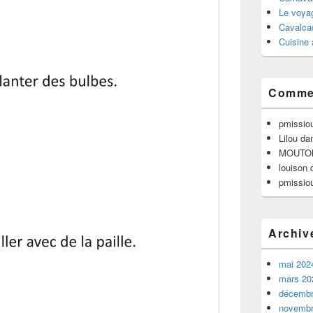
Le voyag
Cavalca
Cuisine 
Commen
pmissio
Lilou
da
MOUTO
louison
pmissio
Archiv
mai 202
mars 20
décembr
novembr