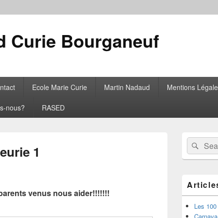
d Curie Bourganeuf
ntact
Ecole Marie Curie
Martin Nadaud
Mentions Légale
s-nous?
RASED
Primary
Search
Sear
Sidebar
eurie 1
for:
Widget
Area
Article
parents venus nous aider!!!!!!!
Les 100 
Carnavaaa