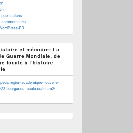
ion
on
 publications
s commentaires
 WordPress-FR
istoire et mémoire: La
e Guerre Mondiale, de
ire locale à l’histoire
le
ogpeda.region-academique-nouvelle-
r/23-bourganeuf-ecole-curie-cm2/