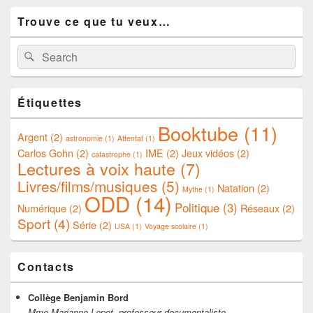
Primary
Trouve ce que tu veux…
Sidebar
Widget
Area
Search
Search
for:
Étiquettes
Booktube
(11)
Argent
(2)
astronomie
(1)
Attentat
(1)
Carlos Gohn
(2)
IME
(2)
Jeux vidéos
(2)
catastrophe
(1)
Lectures à voix haute
(7)
Livres/films/musiques
(5)
Natation
(2)
Mythe
(1)
ODD
(14)
Politique
(3)
Numérique
(2)
Réseaux
(2)
Sport
(4)
Série
(2)
USA
(1)
Voyage scolaire
(1)
Contacts
Collège Benjamin Bord
Mme Marianne Lepot, professeur documentaliste