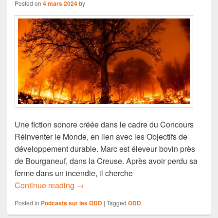
Posted on
4 mars 2024
by
Une fiction sonore créée dans le cadre du Concours
Réinventer le Monde, en lien avec les Objectifs de
développement durable. Marc est éleveur bovin près
de Bourganeuf, dans la Creuse. Après avoir perdu sa
ferme dans un incendie, il cherche
Fiction sonore – Agrifeux
Continue reading
→
Posted in
Podcasts sur les ODD
|
Tagged
ODD