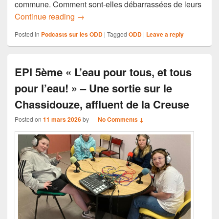
commune. Comment sont-elles débarrassées de leurs
EPI 5ème « L’eau pour tous, et tous pour 
Continue reading
→
Posted in
Podcasts sur les ODD
|
Tagged
ODD
|
Leave a reply
EPI 5ème « L’eau pour tous, et tous
pour l’eau! » – Une sortie sur le
Chassidouze, affluent de la Creuse
Posted on
11 mars 2026
by
—
No Comments ↓