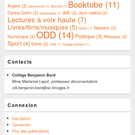
Booktube
(11)
Argent
(2)
astronomie
(1)
Attentat
(1)
Carlos Gohn
(2)
IME
(2)
Jeux vidéos
(2)
catastrophe
(1)
Lectures à voix haute
(7)
Livres/films/musiques
(5)
Natation
(2)
Mythe
(1)
ODD
(14)
Politique
(3)
Numérique
(2)
Réseaux
(2)
Sport
(4)
Série
(2)
USA
(1)
Voyage scolaire
(1)
Contacts
Collège Benjamin Bord
Mme Marianne Lepot, professeur documentaliste
cdi.benjamin-bord@ac-limoges.fr
Connexion
Inscription
Connexion
Flux des publications