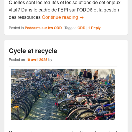
Quelles sont les réalités et les solutions de cet enjeux
vital? Dans le cadre de l’EPI sur l’ODD6 et la gestion
EPI 5ème « L’eau pour tou
des ressources
Continue reading
→
Posted in
Podcasts sur les ODD
|
Tagged
ODD
|
1
Reply
Cycle et recycle
Posted on
10 avril 2025
by