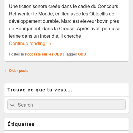
Une fiction sonore créée dans le cadre du Concours
Réinventer le Monde, en lien avec les Objectifs de
développement durable. Marc est éleveur bovin près
de Bourganeuf, dans la Creuse. Après avoir perdu sa
ferme dans un incendie, il cherche
Fiction sonore – Agrifeux
Continue reading
→
Posted in
Podcasts sur les ODD
|
Tagged
ODD
Post
←
Older posts
navigation
Primary
Trouve ce que tu veux…
Sidebar
Widget
Area
Search
Search
for:
Étiquettes