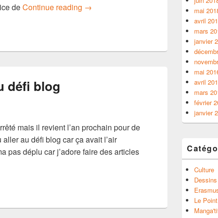
juin 201
Défiblog en Creuse : L’atelier média en 
rice de
Continue reading
→
mai 201
avril 20
mars 20
janvier 
décembr
novembr
mai 201
u défi blog
avril 20
mars 20
février 
janvier 
rêté mais il revient l’an prochain pour de
ller au défi blog car ça avait l’air
Catégo
a pas déplu car j’adore faire des articles
oir au défi blog
Culture
Dessins
Erasmu
Le Point
Manga'ti