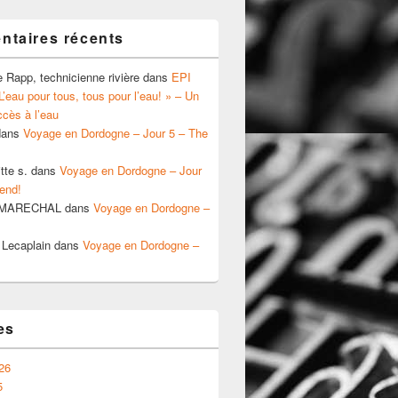
taires récents
e Rapp, technicienne rivière
dans
EPI
’eau pour tous, tous pour l’eau! » – Un
ccès à l’eau
ans
Voyage en Dordogne – Jour 5 – The
tte s.
dans
Voyage en Dordogne – Jour
end!
a MARECHAL
dans
Voyage en Dordogne –
 Lecaplain
dans
Voyage en Dordogne –
es
26
5