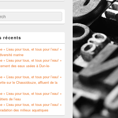
ch
s récents
 « L’eau pour tous, et tous pour l’eau! »
diversité marine
 « L’eau pour tous, et tous pour l’eau! »
itement des eaux usées à Dun-le-
 « L’eau pour tous, et tous pour l’eau! »
rtie sur le Chassidouze, affluent de la
 « L’eau pour tous, et tous pour l’eau! »
tiers de l’eau
 « L’eau pour tous, et tous pour l’eau! »
radation des milieux aquatiques