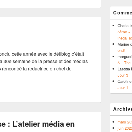
Commen
Charlott
5ème « L
inégal a
Marine
d
end!
conclu cette année avec le défiblog c’était
margueri
 la 30e semaine de la presse et des médias
5 – The 
rencontré la rédactrice en chef de
Laëtiti
Jour 3
Caroline
Jour 1
Archiv
e : L’atelier média en
mars 20
juin 202