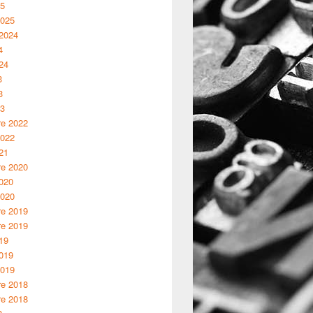
25
2025
 2024
4
24
3
3
23
e 2022
2022
21
e 2020
2020
2020
e 2019
e 2019
19
2019
2019
e 2018
e 2018