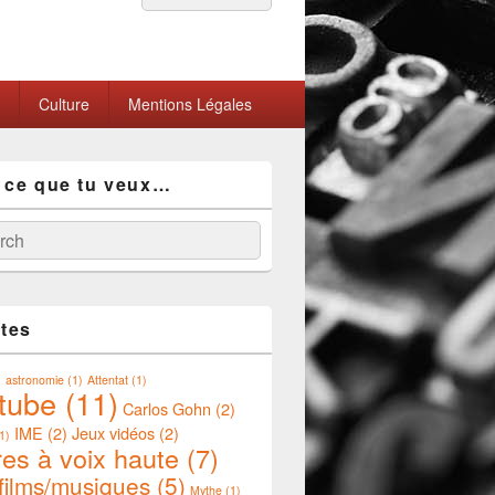
for:
Culture
Mentions Légales
 ce que tu veux…
ch
ttes
)
astronomie
(1)
Attentat
(1)
tube
(11)
Carlos Gohn
(2)
IME
(2)
Jeux vidéos
(2)
1)
res à voix haute
(7)
/films/musiques
(5)
Mythe
(1)