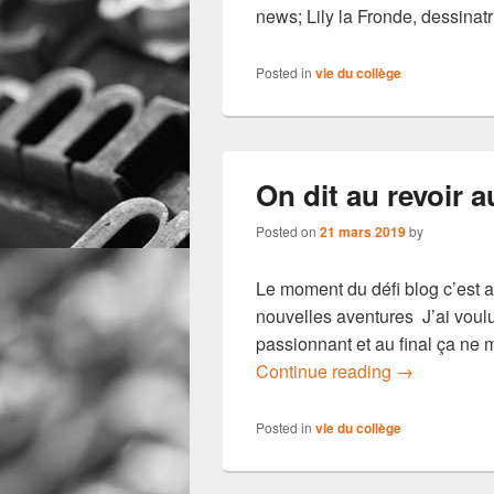
news; Lily la Fronde, dessinat
Posted in
vie du collège
On dit au revoir a
Posted on
21 mars 2019
by
Le moment du défi blog c’est ar
nouvelles aventures J’ai voulu a
passionnant et au final ça ne m
On dit au rev
Continue reading
→
Posted in
vie du collège