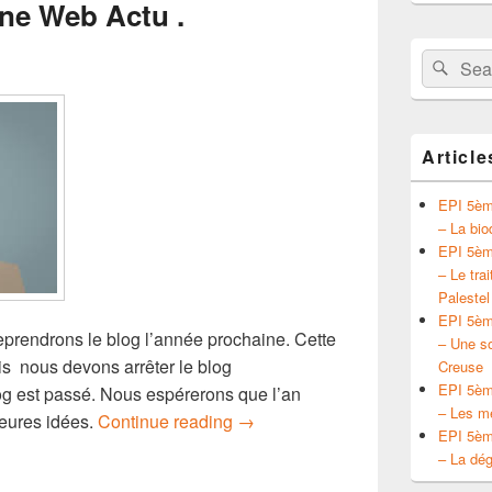
ine Web Actu .
Search
Sear
for:
Article
EPI 5ème
– La bio
EPI 5ème
– Le tra
Palestel
EPI 5ème
reprendrons le blog l’année prochaine. Cette
– Une so
is nous devons arrêter le blog
Creuse
EPI 5ème
g est passé. Nous espérerons que l’an
– Les mé
A l’année prochaine Web Actu .
eures idées.
Continue reading
→
EPI 5ème
– La dég