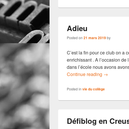
Adieu
Posted on
21 mars 2019
by
C’est la fin pour ce club on a 
enrichissant . A l’occasion de
dans l’école nous avons avons 
Adieu
Continue reading
→
Posted in
vie du collège
Défiblog en Creus