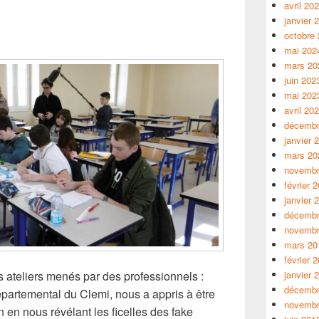
avril 20
janvier 
octobre
mai 202
mars 20
juin 202
mai 202
avril 20
décembr
janvier 
mars 20
novembr
février 
janvier 
décembr
novembr
mars 20
février 
janvier 
 ateliers menés par des professionnels :
décembr
épartemental du Clemi, nous a appris à être
novembr
on en nous révélant les ficelles des fake