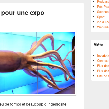
Podcast
Prix Pas
 pour une expo
Science
Sport
vie du c
Webradi
Méta
Inscript
Connexi
Flux des
Flux de
Site de
eu de formol et beaucoup d’ingéniosité