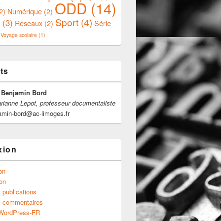
ODD
(14)
2)
Numérique
(2)
Sport
(4)
(3)
Réseaux
(2)
Série
Voyage scolaire
(1)
ts
 Benjamin Bord
ianne Lepot, professeur documentaliste
jamin-bord@ac-limoges.fr
xion
ion
on
 publications
s commentaires
 WordPress-FR