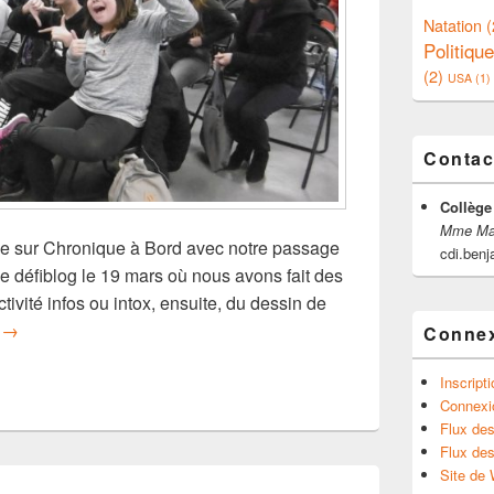
Natation
(
Politique
(2)
USA
(1)
Contac
Collège
Mme Mar
e sur Chronique à Bord avec notre passage
cdi.ben
e défiblog le 19 mars où nous avons fait des
tivité infos ou intox, ensuite, du dessin de
Au revoir
g
→
Conne
Inscript
Connexi
Flux des
Flux de
Site de