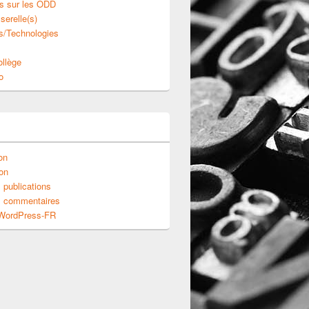
s sur les ODD
serelle(s)
s/Technologies
ollège
o
ion
on
 publications
s commentaires
 WordPress-FR