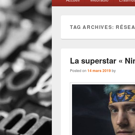
menu
TAG ARCHIVES:
RÉSE
La superstar « Ni
Posted on
14 mars 2019
by