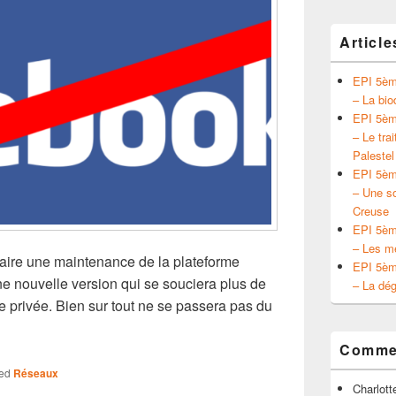
Article
EPI 5ème
– La bio
EPI 5ème
– Le tra
Palestel
EPI 5ème
– Une so
Creuse
EPI 5ème
– Les mé
aire une maintenance de la plateforme
EPI 5ème
ne nouvelle version qui se souciera plus de
– La dég
vie privée. Bien sur tout ne se passera pas du
re de Facebook ?
Commen
ed
Réseaux
Charlott