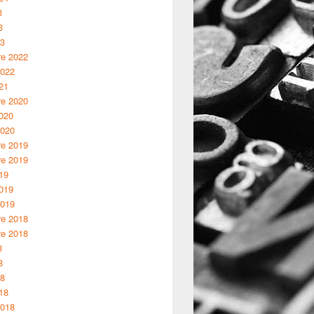
3
3
23
e 2022
2022
21
e 2020
2020
2020
e 2019
e 2019
19
2019
2019
e 2018
e 2018
8
8
18
18
2018