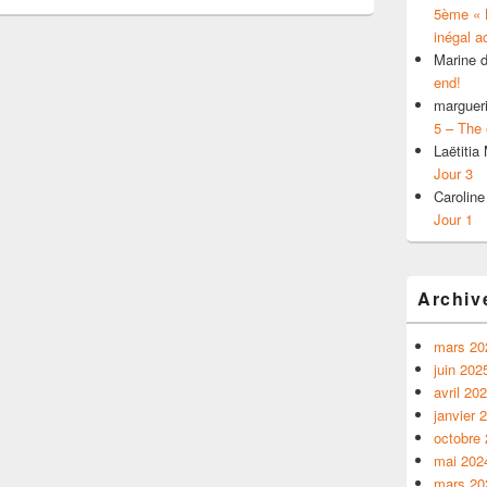
5ème « L
inégal a
Marine
d
end!
margueri
5 – The 
Laëtiti
Jour 3
Caroline
Jour 1
Archiv
mars 20
juin 202
avril 20
janvier 
octobre
mai 202
mars 20