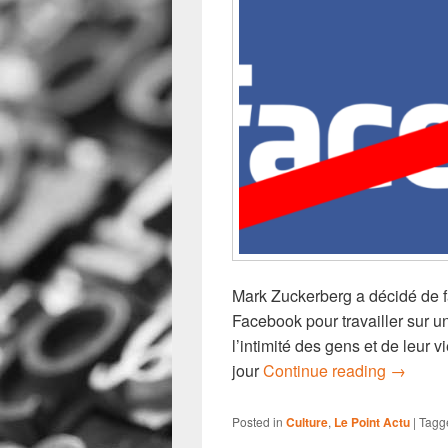
Mark Zuckerberg a décidé de f
Facebook pour travailler sur u
l’intimité des gens et de leur 
Fermetu
jour
Continue reading
→
Posted in
Culture
,
Le Point Actu
|
Tagg