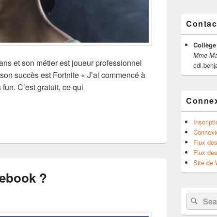
Contac
Collège
Mme Mar
ans et son métier est joueur professionnel
cdi.ben
a son succès est Fortnite « J’ai commencé à
a fun. C’est gratuit, ce qui
 « Ninja »
Conne
Inscript
Connexi
Flux des
Flux de
Site de
cebook ?
Search
Sear
for: