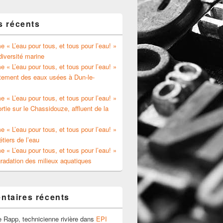
s récents
 « L’eau pour tous, et tous pour l’eau! »
diversité marine
 « L’eau pour tous, et tous pour l’eau! »
itement des eaux usées à Dun-le-
 « L’eau pour tous, et tous pour l’eau! »
rtie sur le Chassidouze, affluent de la
 « L’eau pour tous, et tous pour l’eau! »
tiers de l’eau
 « L’eau pour tous, et tous pour l’eau! »
radation des milieux aquatiques
taires récents
e Rapp, technicienne rivière
dans
EPI