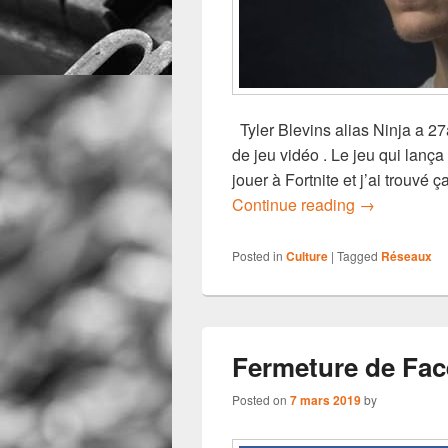
Tyler Blevins alias Ninja a 27
de jeu vidéo . Le jeu qui lanç
jouer à Fortnite et j’ai trouvé ç
La superstar
Continue reading
→
Posted in
Culture
|
Tagged
Réseaux
Fermeture de Fa
Posted on
7 mars 2019
by