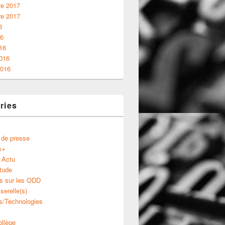
e 2017
e 2017
6
16
16
2016
2016
ries
 de presse
s+
 Actu
tude
s sur les ODD
serelle(s)
s/Technologies
ollège