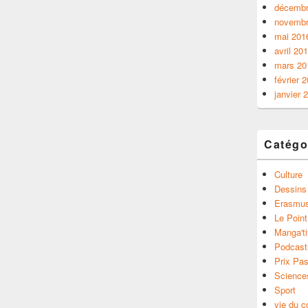
décembr
novembr
mai 201
avril 20
mars 20
février 
janvier 
Catégo
Culture
Dessins
Erasmu
Le Point
Manga'ti
Podcast
Prix Pas
Science
Sport
vie du c