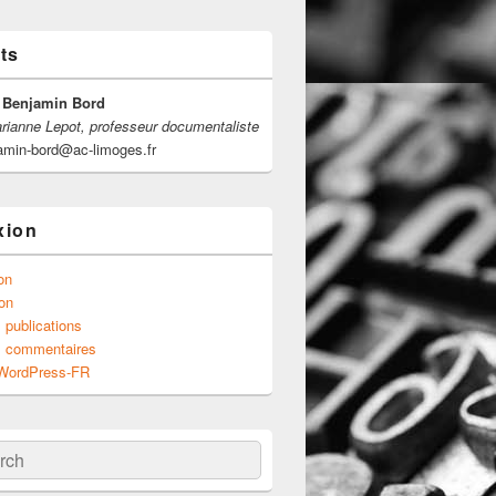
ts
 Benjamin Bord
ianne Lepot, professeur documentaliste
jamin-bord@ac-limoges.fr
xion
ion
on
 publications
s commentaires
 WordPress-FR
ch