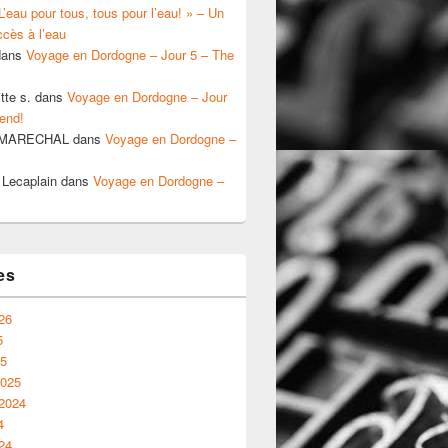
’eau pour tous, tous pour l’eau! » – Un
ccès à l’eau
ans
Voyage en Dordogne – Jour 5 – The
tte s.
dans
Voyage en Dordogne – Jour
end!
a MARECHAL
dans
Voyage en Dordogne –
 Lecaplain
dans
Voyage en Dordogne –
es
26
5
25
2025
 2024
4
24