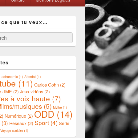
 ce que tu veux…
ch
ttes
)
astronomie
(1)
Attentat
(1)
tube
(11)
Carlos Gohn
(2)
IME
(2)
Jeux vidéos
(2)
1)
res à voix haute
(7)
/films/musiques
(5)
Mythe
(1)
ODD
(14)
2)
Numérique
(2)
Sport
(4)
(3)
Réseaux
(2)
Série
Voyage scolaire
(1)