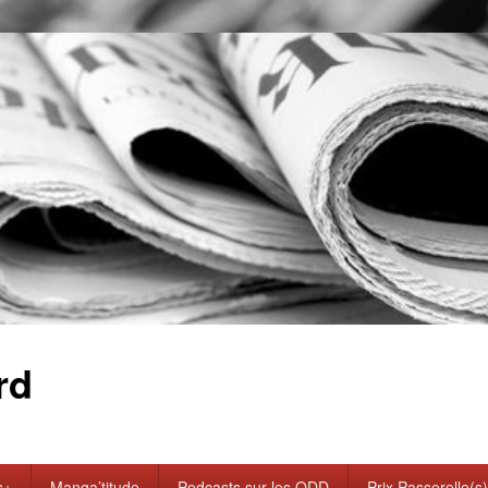
rd
s+
Manga’titude
Podcasts sur les ODD
Prix Passerelle(s)