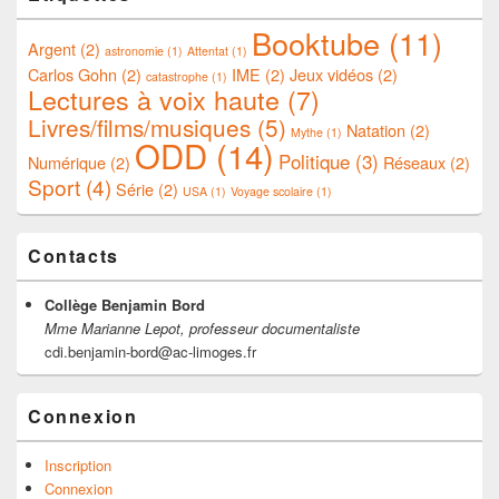
Booktube
(11)
Argent
(2)
astronomie
(1)
Attentat
(1)
Carlos Gohn
(2)
IME
(2)
Jeux vidéos
(2)
catastrophe
(1)
Lectures à voix haute
(7)
Livres/films/musiques
(5)
Natation
(2)
Mythe
(1)
ODD
(14)
Politique
(3)
Numérique
(2)
Réseaux
(2)
Sport
(4)
Série
(2)
USA
(1)
Voyage scolaire
(1)
Contacts
Collège Benjamin Bord
Mme Marianne Lepot, professeur documentaliste
cdi.benjamin-bord@ac-limoges.fr
Connexion
Inscription
Connexion