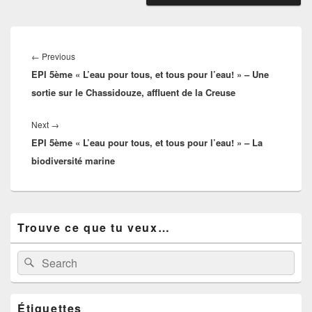
Navigation
de
Previous
←
Previous
l’article
EPI 5ème « L’eau pour tous, et tous pour l’eau! » – Une
post:
sortie sur le Chassidouze, affluent de la Creuse
Next
Next
→
EPI 5ème « L’eau pour tous, et tous pour l’eau! » – La
post:
biodiversité marine
Primary
Trouve ce que tu veux…
Sidebar
Widget
Area
Search
Search
for:
Étiquettes