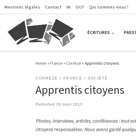
Mentions légales
Contact
IN
OUT
Qui sommes-nous?
Skip to content
ÉCRITURES
PRES
Home
»
France
»
Corrèze
»
Apprentis citoyens
CORRÈZE
FRANCE
SOCIÉTÉ
Apprentis citoyens
Published
28 mars 2013
Photos, interviews, articles, conférences : tout e
citoyens responsables
. Nous avons gardé quelqu