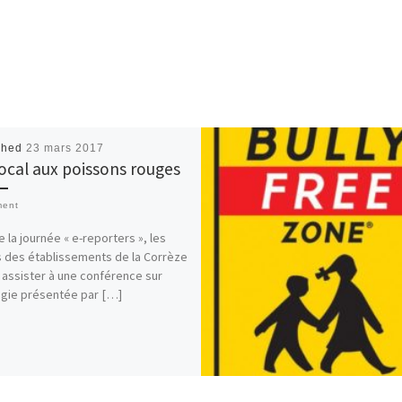
shed
23 mars 2017
ocal aux poissons rouges
ment
e la journée « e-reporters », les
 des établissements de la Corrèze
 assister à une conférence sur
ogie présentée par […]