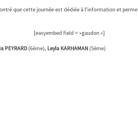
tré que cette journée est dédiée à l’information et permet
[easyembed field = »gaudon »]
xia PEYRARD
(6ème),
Leyla KARHAMAN
(5ème)