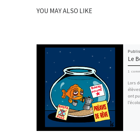
YOU MAY ALSO LIKE
Publi
Le B
1 com
Lors d
élèves
ont pu
l’écol