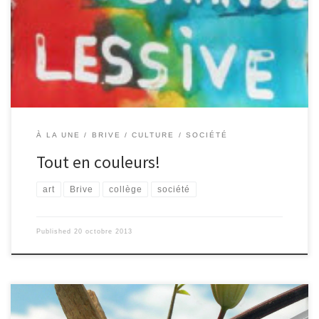
Gonthier, la Grande Lessive est une manifestation culturelle
internationale bisannuelle, qui représente à la fois une activité
artistique et sociale. Cela consiste à accrocher son oeuvre sur un fil
à linge pour en faire une exposition éphèmere, plublique, offerte
à tous. Depuis sa création, deux […]
À LA UNE
BRIVE
CULTURE
SOCIÉTÉ
Tout en couleurs!
art
Brive
collège
société
Published
20 octobre 2013