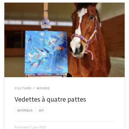
L’art est-il le propre de l’homme? Pas si sur… Voici l’histoire de
trois animaux et de leur créativité pour le moins surprenante. Aux
États-Unis, Métro Météor, un cheval de course âgé de 10 ans, est
forcé d’arrêter de courir pour un problème de genoux.
Heureusement, un peintre du village a su lui trouver un autre loisir :
la peinture. Il revend aujourd’hui ses œuvres entre 60 et 650€ :
cette somme servira, pour une part, à opérer ce cheval, […]
CULTURE
MONDE
Vedettes à quatre pattes
animaux
art
Published
7 juin 2013