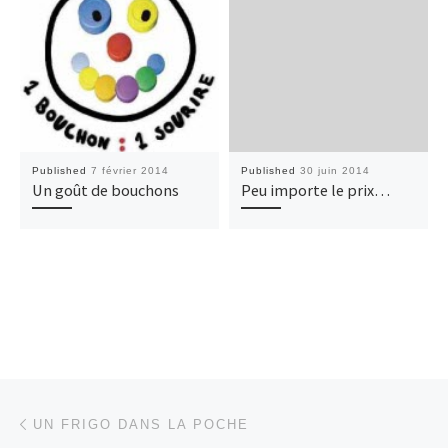
Published
7 février 2014
Published
30 juin 2014
Un goût de bouchons
Peu importe le prix…
Post navigation
Previous post
UN FRIGO DANS LA POCHE