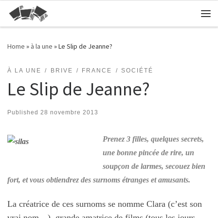
Skip to content
Me
Home
»
à la une
»
Le Slip de Jeanne?
À LA UNE
BRIVE
FRANCE
SOCIÉTÉ
Le Slip de Jeanne?
Published
28 novembre 2013
Prenez 3 filles, quelques secrets,
une bonne pincée de rire, un
soupçon de larmes, secouez bien
fort, et vous obtiendrez des surnoms étranges et amusants.
La créatrice de ces surnoms se nomme Clara (c’est son
vrai nom…), grande amatrice de films (tous les jours,