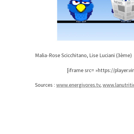
Malia-Rose Scicchitano, Lise Luciani (3ème)
[iframe src= »https://player
Sources :
www.energivores.tv
,
www.lanutriti