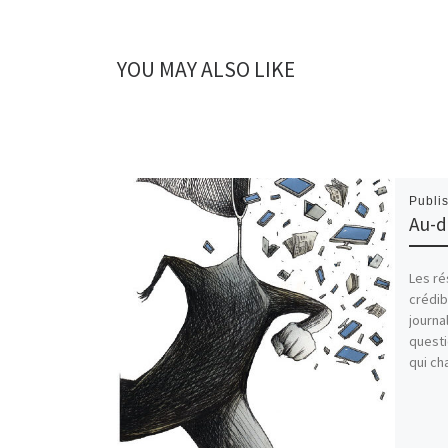
YOU MAY ALSO LIKE
Publi
Au-d
Les ré
crédib
journa
questi
qui ch