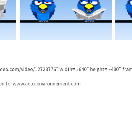
.vimeo.com/video/12728776″ width= »640″ height= »480″ fram
on.fr
,
www.actu-environnement.com