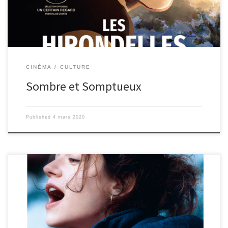
graphisme, ont fait le choix supprenant, pour ce film d’animation,
de l’aquarelle. Des images douces, des couleurs diffuses, presque
atténuées, […]
CINÉMA
CULTURE
Sombre et Somptueux
Published
4 mars 2020
endant cette campagne présidentielle, une ville fait polémique :
son maire a supprimé de la programmation un film qu'il trouve
caricatural pour son parti politique, et contraire aux idéologies