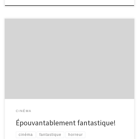
Frankenstein, film mythique du cinéma américain, a été réalisé en
novembre 1931 par James Wales, réalisateur britannique, avec un
Boris Karloff inoubliable pour incarner la créature maléfique!
Frankenstein raconte l’histoire d’Henry Frankenstein, jeune savant,
qui, poussé par son envie de faire progresser la science, veut
créer artificiellement la vie. Pour cela, il assemble différents
membres de cadavres dérobés dans des cimetières afin de créer
un être humain. Puis il charge Fritz, son assistant, d’aller voler un
cerveau sain, mais le […]
CINÉMA
Épouvantablement fantastique!
cinéma
fantastique
horreur