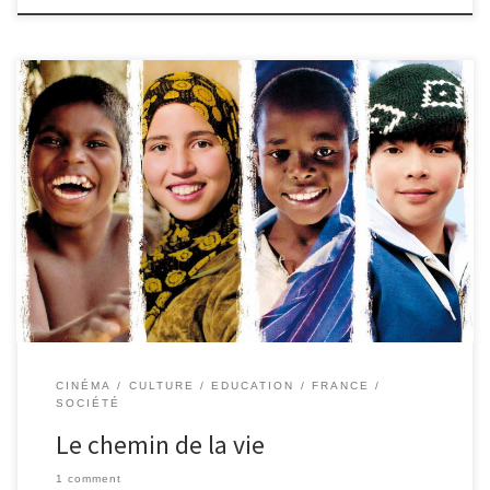
Sur le chemin de l’école est un documentaire particulièrement
touchant, qui montre l’importance que des enfants des quatre
coins du globe accorde à l’école. Ce film, réalisé par Pascal
Plisson, suit cinq enfants qui doivent parcourir des kilomètres et
franchir des tas d’obstacles pour pouvoir accéder à l’éducation.
Zahira, 12 ans, qui vit au Maroc doit faire, chaque lundi, 22 km,
pendant 4 heures, avec quelques amies. Pour Samuel, 11 ans,
habitant en Inde, le défi est double : lui […]
CINÉMA
CULTURE
EDUCATION
FRANCE
SOCIÉTÉ
Le chemin de la vie
1 comment