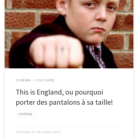
This is England (réalisé en 2006) : This is The film dramatique (et
anglais!) de l’année. De Thatcher aux pantalons trop grands, en
passant par la mode, l’amour et le maquillage, Shane Meadows
aborde de nombreux sujets, tous plus vastes les uns que les
autres, sans jamais perdre le spectateur. Angleterre, juillet 1983.
Shaun, un jeune garçon âgé de douze ans (le « double » du
réalisateur : le film a une part autobiographique reconnu) se bat à
l’école, à cause de […]
CINÉMA
CULTURE
This is England, ou pourquoi
porter des pantalons à sa taille!
cinéma
Published
21 décembre 2013