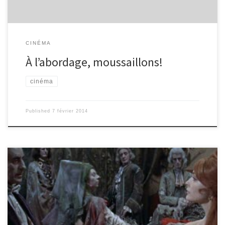
CINÉMA
À l’abordage, moussaillons!
cinéma
Published
7 février 2014
Roman Polanski réalise, en 1963, Le Bal des vampires (The Fairless
Vampire Killers) : réalisateur, et producteur, le scénario qu’il signe
ici avec Gérard Brach risque d’en surprendre plus d’un, avec son
contraste entre film d’horreur et film comique. Même si le film
commence à dater, coté technique, Le Bal est toujours un