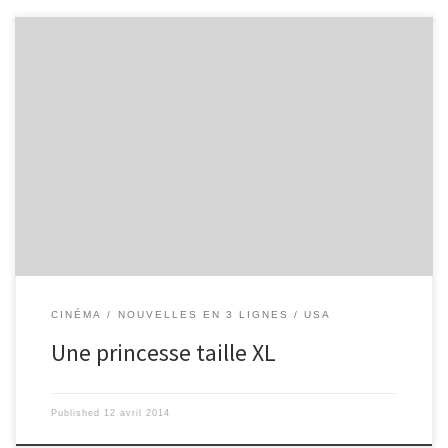
Aux Etats-Unis, des lycéennes ont lancé une pétition pour que les
princesses de Disney aient des silhouettes plus communes, plus
callipyges.
[Cliquez sur l'image pour découvrir le Projet Fénéon...]
CINÉMA
NOUVELLES EN 3 LIGNES
USA
Une princesse taille XL
Published
12 avril 2014