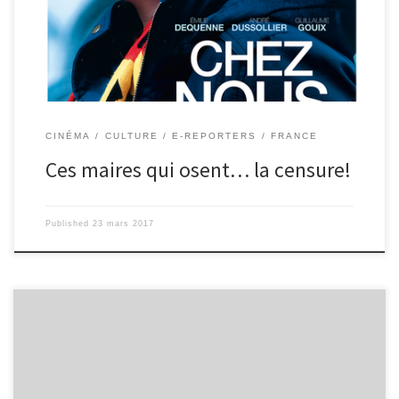
qu'il défend.
CINÉMA
CULTURE
E-REPORTERS
FRANCE
Ces maires qui osent… la censure!
Published
23 mars 2017
Imaginez-vous dans un monde post-apocaliptique et divisé en 5
factions ( groupes ) pour le maintien de la paix; mais, suite à un
choix, votre vie bascule à tout jamais . Unsurgent est la saga