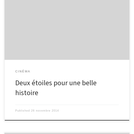
Une histoire cinématographique et littéraire sur la vie, la mort et
toutes ces personnes qui se retrouvent coincées entre les deux.
On rit, on pleure, mais on en redemande avec Nos Etoiles
contraires. Le quotidien de deux jeunes atteint d’un cancer a
passionné un nombre énorme de personnes dans le monde
entier Le cancer, un sujet très sensible aujourd’hui, est le centre
de l’histoire. On peut suivre le rapprochement des deux
personnages, Augustus et Hazel, par étape : leur rencontre […]
CINÉMA
Deux étoiles pour une belle
histoire
Published
26 novembre 2014