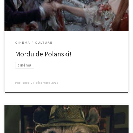
incontournable de l’histoire du cinéma, dans lequel il faut mordre
à pleines dents! Le professeur Abronsius (un chercheur passionné
un peu fou, toujours amusé par ce qu’il […]
CINÉMA
CULTURE
Mordu de Polanski!
cinéma
Published
24 décembre 2013
Fantastic Mr Fox, un film réalisé en 2009 par Wes Anderson, en
stop motion et en couleurs, est adapté du livre de Roald Dahl : un