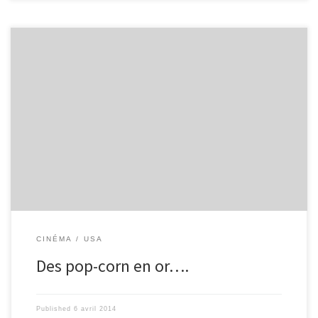
Sucrés, salés ou caramélisés? C’est en or que seront les pop-corn
des MTV MOVIE AWARDS 2014. Avec de nombreux films et acteurs
nominés, la soirée du 13 Avril va être animée! Le 13 Avril 2014 aura
lieu au « Nokia Theatre » à Los Angeles, les MTV MOVIE AWARDS,
créé depuis 1992 par Joel Gallen. Ce sont des récompenses
cinématographiques remises par la chaîne MTV, elles visent à
récompenser de nombreux films, acteurs et cinéastes. C’est une
cérémonie moins solennelle que les […]
CINÉMA
USA
Des pop-corn en or….
Published
6 avril 2014