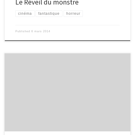
Le Réveil du monstre
cinéma
fantastique
horreur
Published
6 mars 2014
Après la trilogie du Seigneur des anneaux, de Tolkien, adaptée au
cinéma dans les années 2000, on repart sur une saga de trois
volets avec Bilbo Le Hobbit. En décembre 2012 sort le premier
film de la saga Bilbo le Hobbit, « Un voyage inattendu ». L’histoire
se passe 60 ans avant le Seigneur des anneaux. On retrouve
quelques personnages rajeunis, car les deux histoires se
complètent : les aventures de Bilbo mèneront à celles de son
neveu Frodon. En décembre 2013 […]