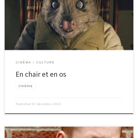
roman d’enfance chéri par le réalisateur, qui a su incarner à
merveille ses personnages, avec des marionnettes plus vraies que
nature! Nous voici embarqués dans une série de petits mensonges
(pas très longtemps : Felicity Fox n’est pas une épouse aveugle…),
de larcins amusants (les ruses de Fox pour échapper au chien, et,
parfois, […]
CINÉMA
CULTURE
En chair et en os
cinéma
Published
22 décembre 2013