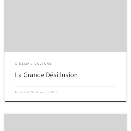
humaniste, mais sombre, ce film donne de la guerre une image à
la fois plus humaine, avec des soldats qui partagent des valeurs de
fraternité et de respect, mais aussi plus sombre, avec une tonalité
fataliste. La Grande Illusion sort dans un contexte particulier, en
1937 : à la veille de la deuxième guerre mondiale, lors de la
remilitarisation […]
CINÉMA
CULTURE
La Grande Désillusion
Published
29 décembre 2014