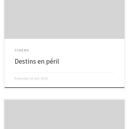
cinématographie de la série littéraire écrite par Veronica Roth en
2011. Petit rappel du 1 : » elle vie dans un monde après guerre
est divisé en 5 factions ( Audacieux, Érudits, Altruistes, Sincères et
Fraternels ). Sauf qu’à l’âge de 16, elle a du […]
CINÉMA
Destins en péril
Published
20 juin 2015
Réalisé d’après la vie d’Alan Turing, mathématicien célèbre pour
avoir d’échifrer Enigma, le film The Imitation Game attira un public
curieux de découvrir l’histoire d’un homme resté trop longtemps