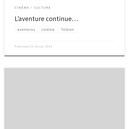
CINÉMA
CULTURE
L’aventure continue…
aventures
cinéma
Tolkien
Published
21 février 2014
Cyclone à la Jamaïque est un film adapté du roman de Richard
Hugues (1929), réalisé par Alexander Mackendrick, en 1965 : une
histoire pleine d’aventures, d’émotions et de sentiments, parfaite
pour les enfants qui rêveront à l’univers fantastique des récits de
flibustiers, et pour les plus grands, qui réfléchiront à ce que sont
les adultes, face aux regards innocents. Plongé dans un XIXème
siècle exotique, à la suite d’un cyclone ayant dévasté leur maison,
une famille décide d’envoyer leur troupe […]