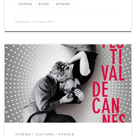
cinéma
école
enfants
Published
2 octobre 2013
Ce n’est pas seulement une affiche… Bien sur, le festival, comme
tous les ans, sort les grands moyens, pour attirer les foules! Mais,
comme tous les ans, l’affiche de l’ouverture marque une époque,
un esprit, un rapport au cinéma : Cannes 2013 affiche la couleur! La
nouvelle affiche du 66ème Festival de Cannes, qui aura lieu du 15
au 26 mai 2013, rend hommage à Paul Newman et Joanne
Woodward, ce célèbre couple d’acteurs qui avaient choisi Cannes
pour présenter, […]
CINÉMA
CULTURE
FRANCE