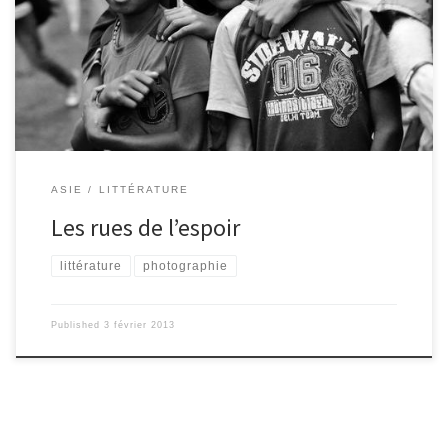
ramené des clichés qu’il présente à travers des expositions, des
montages audiovisuels, et deux livres (le premier s’intitulait
Regards croisés sur le Népal). Dans son dernier ouvrage, Michel
Blot part à la rencontre des enfants des rues et nous fait découvrir
leurs métiers, leur […]
ASIE
LITTÉRATURE
Les rues de l’espoir
littérature
photographie
Published
3 février 2013