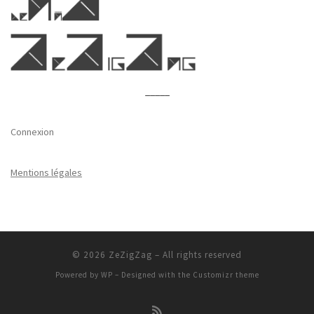
_____
Connexion
Mentions légales
© 2026
ZeZigZag
– All rights reserved
Powered by
WP
– Designed with the
Customizr theme