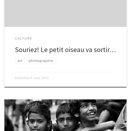
l’Académie des sciences le daguerréotype, une amélioration de
l’invention de Niépce,due à Louis Jacques Mandé Daguerre, qui
réduit le temps de pose à une demi-heure : ce sont […]
CULTURE
Souriez! Le petit oiseau va sortir…
art
photographie
Published
6 mars 2013
Mômes de Katmandou : les rues de l’espoir. Cet ouvrage a été
créé par un photographe, qui exerce cette profession depuis 16
ans : Michel Blot. Il a réalisé plusieurs treks au Népal, dont il a