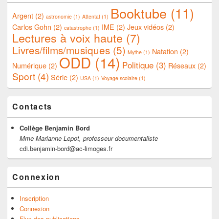
Booktube
(11)
Argent
(2)
astronomie
(1)
Attentat
(1)
Carlos Gohn
(2)
IME
(2)
Jeux vidéos
(2)
catastrophe
(1)
Lectures à voix haute
(7)
Livres/films/musiques
(5)
Natation
(2)
Mythe
(1)
ODD
(14)
Politique
(3)
Numérique
(2)
Réseaux
(2)
Sport
(4)
Série
(2)
USA
(1)
Voyage scolaire
(1)
Contacts
Collège Benjamin Bord
Mme Marianne Lepot, professeur documentaliste
cdi.benjamin-bord@ac-limoges.fr
Connexion
Inscription
Connexion
Flux des publications