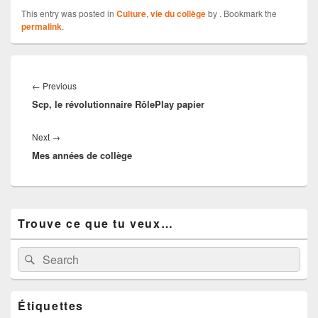
This entry was posted in
Culture
,
vie du collège
by
. Bookmark the
permalink
.
Navigation
de
Previous
←
Previous
l’article
Scp, le révolutionnaire RôlePlay papier
post:
Next
Next
→
Mes années de collège
post:
Primary
Trouve ce que tu veux…
Sidebar
Widget
Area
Search
Search
for:
Étiquettes