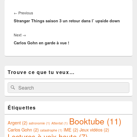
Navigation
de
Previous
←
Previous
l’article
Stranger Things saison 3 un retour dans l’ upside down
post:
Next
Next
→
Carlos Gohn en garde à vue !
post:
Primary
Trouve ce que tu veux…
Sidebar
Widget
Area
Search
Search
for:
Étiquettes
Booktube
(11)
Argent
(2)
astronomie
(1)
Attentat
(1)
Carlos Gohn
(2)
IME
(2)
Jeux vidéos
(2)
catastrophe
(1)
Lectures à voix haute
(7)