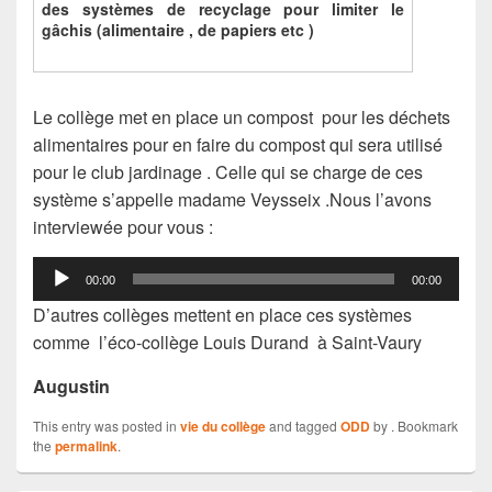
des systèmes de recyclage pour limiter le
gâchis (alimentai
re , de papi
ers e
tc )
Le collège met en place un compost pour les déchets
alimentaires pour en faire du compost qui sera utilisé
pour le club jardinage . Celle qui se charge de ces
système s’appelle madame Veysseix .Nous l’avons
interviewée pour vous :
Lecteur
00:00
00:00
audio
D’autres collèges mettent en place ces systèmes
comme l’éco-collège Louis Durand à Saint-Vaury
Augustin
This entry was posted in
vie du collège
and tagged
ODD
by
. Bookmark
the
permalink
.