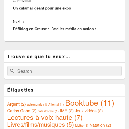
de
Previous
←
Previous
l’article
Un calamar géant pour une expo
post:
Next
Next
→
Défiblog en Creuse : L’atelier média en action !
post:
Primary
Trouve ce que tu veux…
Sidebar
Widget
Area
Search
Search
for:
Étiquettes
Booktube
(11)
Argent
(2)
astronomie
(1)
Attentat
(1)
Carlos Gohn
(2)
IME
(2)
Jeux vidéos
(2)
catastrophe
(1)
Lectures à voix haute
(7)
Livres/films/musiques
(5)
Natation
(2)
Mythe
(1)