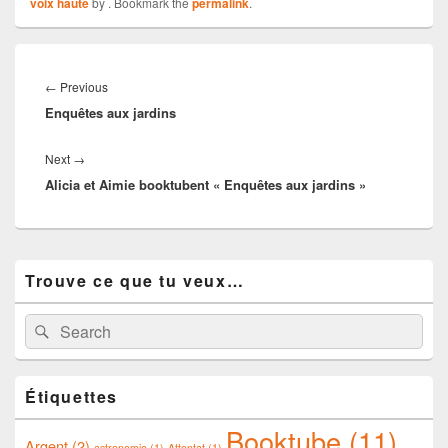
voix haute
by
. Bookmark the
permalink
.
Navigation
de
Previous
←
Previous
l’article
Enquêtes aux jardins
post:
Next
Next
→
Alicia et Aimie booktubent « Enquêtes aux jardins »
post:
Primary
Trouve ce que tu veux…
Sidebar
Widget
Area
Search
Search
for:
Étiquettes
Booktube
(11)
Argent
(2)
astronomie
(1)
Attentat
(1)