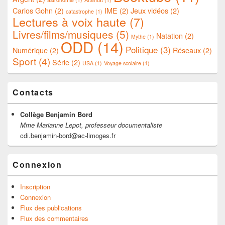
Carlos Gohn
(2)
IME
(2)
Jeux vidéos
(2)
catastrophe
(1)
Lectures à voix haute
(7)
Livres/films/musiques
(5)
Natation
(2)
Mythe
(1)
ODD
(14)
Politique
(3)
Numérique
(2)
Réseaux
(2)
Sport
(4)
Série
(2)
USA
(1)
Voyage scolaire
(1)
Contacts
Collège Benjamin Bord
Mme Marianne Lepot, professeur documentaliste
cdi.benjamin-bord@ac-limoges.fr
Connexion
Inscription
Connexion
Flux des publications
Flux des commentaires