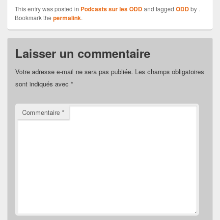
This entry was posted in
Podcasts sur les ODD
and tagged
ODD
by
.
Bookmark the
permalink
.
Laisser un commentaire
Votre adresse e-mail ne sera pas publiée.
Les champs obligatoires
sont indiqués avec
*
Commentaire
*