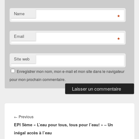
Name
*
Email
*
Site web
Enregistrer mon nom, mon e-mail et mon site dans le navigateur
pour mon prochain commentaire.
Navigation
de
Previous
←
Previous
l’article
EPI 5ème « L’eau pour tous, tous pour l’eau! » – Un
post:
inégal accès à l’eau