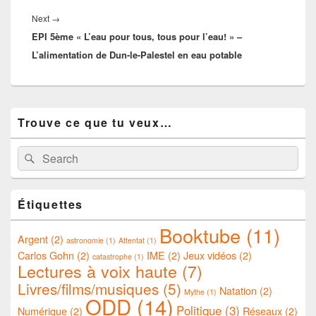
Next
Next
→
EPI 5ème « L’eau pour tous, tous pour l’eau! » –
post:
L’alimentation de Dun-le-Palestel en eau potable
Primary
Trouve ce que tu veux…
Sidebar
Widget
Area
Search
Search
for:
Étiquettes
Booktube
(11)
Argent
(2)
astronomie
(1)
Attentat
(1)
Carlos Gohn
(2)
IME
(2)
Jeux vidéos
(2)
catastrophe
(1)
Lectures à voix haute
(7)
Livres/films/musiques
(5)
Natation
(2)
Mythe
(1)
ODD
(14)
Politique
(3)
Numérique
(2)
Réseaux
(2)