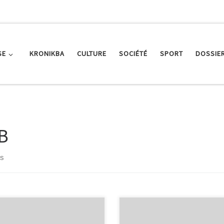
SE
KRONIKBA
CULTURE
SOCIÉTÉ
SPORT
DOSSIE
B
ts
inner is... le CAB, qui a fait plier
Elle est toute frêle, mais peut vo
tade Français, par un 28-12 sans
parler avec passion des « gros » q