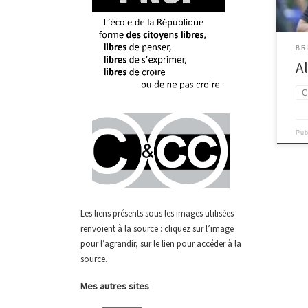
Brum
2013
essai
BR
l’Au
A
U19 
évol
CAB 
avec
vous
Pu
Les liens présents sous les images utilisées
renvoient à la source : cliquez sur l’image
pour l’agrandir, sur le lien pour accéder à la
source.
Mes autres sites