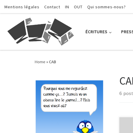
Mentions légales
Contact
IN
OUT
Qui sommes-nous?
Skip to content
ÉCRITURES
PRES
Home
»
CAB
CA
6 pos
The w
le S