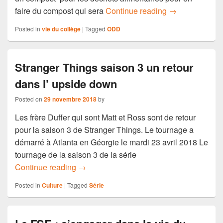
Recyclage au col
faire du compost qui sera
Continue reading
→
Posted in
vie du collège
|
Tagged
ODD
Stranger Things saison 3 un retour
dans l’ upside down
Posted on
29 novembre 2018
by
Les frère Duffer qui sont Matt et Ross sont de retour
pour la saison 3 de Stranger Things. Le tournage a
démarré à Atlanta en Géorgie le mardi 23 avril 2018 Le
tournage de la saison 3 de la série
Stranger Things saison 3 un retour dans 
Continue reading
→
Posted in
Culture
|
Tagged
Série