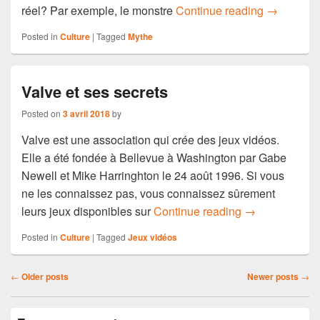
Les mythes
réel? Par exemple, le monstre
Continue reading
→
Posted in
Culture
|
Tagged
Mythe
Valve et ses secrets
Posted on
3 avril 2018
by
Valve est une association qui crée des jeux vidéos.
Elle a été fondée à Bellevue à Washington par Gabe
Newell et Mike Harringhton le 24 août 1996. Si vous
ne les connaissez pas, vous connaissez sûrement
Valve et ses se
leurs jeux disponibles sur
Continue reading
→
Posted in
Culture
|
Tagged
Jeux vidéos
Post
←
Older posts
Newer posts
→
navigation
Primary