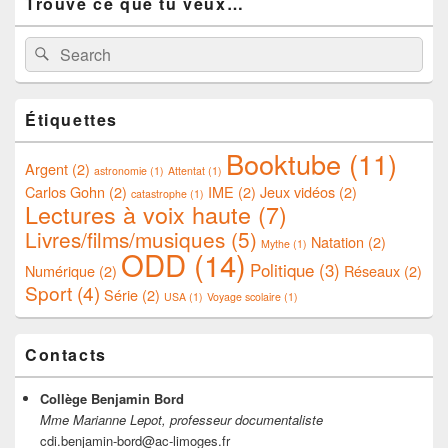
Trouve ce que tu veux…
Sidebar
Widget
Area
Search
Search
for:
Étiquettes
Booktube
(11)
Argent
(2)
astronomie
(1)
Attentat
(1)
Carlos Gohn
(2)
IME
(2)
Jeux vidéos
(2)
catastrophe
(1)
Lectures à voix haute
(7)
Livres/films/musiques
(5)
Natation
(2)
Mythe
(1)
ODD
(14)
Politique
(3)
Numérique
(2)
Réseaux
(2)
Sport
(4)
Série
(2)
USA
(1)
Voyage scolaire
(1)
Contacts
Collège Benjamin Bord
Mme Marianne Lepot, professeur documentaliste
cdi.benjamin-bord@ac-limoges.fr