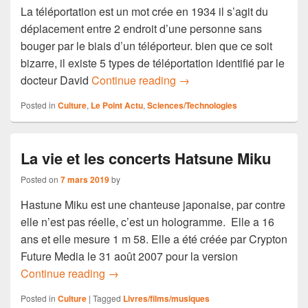
La téléportation est un mot crée en 1934 il s’agit du
déplacement entre 2 endroit d’une personne sans
bouger par le biais d’un téléporteur. bien que ce soit
bizarre, il existe 5 types de téléportation identifié par le
La téléportation fiction ou r
docteur David
Continue reading
→
Posted in
Culture
,
Le Point Actu
,
Sciences/Technologies
La vie et les concerts Hatsune Miku
Posted on
7 mars 2019
by
Hastune Miku est une chanteuse japonaise, par contre
elle n’est pas réelle, c’est un hologramme. Elle a 16
ans et elle mesure 1 m 58. Elle a été créée par Crypton
Future Media le 31 août 2007 pour la version
La vie et les concerts Hatsune Miku
Continue reading
→
Posted in
Culture
|
Tagged
Livres/films/musiques