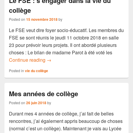
Le FSE : s’engager dans la vie du
collège
Posted on
15 novembre 2018
by
Le FSE veut dire foyer socio-éducatif. Les membres du
FSE se sont réunis le jeudi 11 octobre 2018 en salle
23 pour prévoir leurs projets. Il ont abordé plusieurs
choses : Le bilan de madame Parot à été voté les
Le FSE : s’engager dans la vie du collèg
Continue reading
→
Posted in
vie du collège
Mes années de collège
Posted on
26 juin 2018
by
Durant mes 4 années de collège, j’ai fait de belles
rencontres, j’ai également appris beaucoup de choses
(normal c’est un collège). Maintenant je vais au Lycée