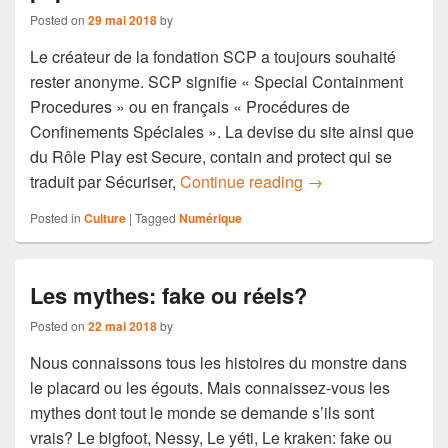
Posted on
29 mai 2018
by
Le créateur de la fondation SCP a toujours souhaité
rester anonyme. SCP signifie « Special Containment
Procedures » ou en français « Procédures de
Confinements Spéciales ». La devise du site ainsi que
du Rôle Play est Secure, contain and protect qui se
Scp, le révolutionn
traduit par Sécuriser,
Continue reading
→
Posted in
Culture
|
Tagged
Numérique
Les mythes: fake ou réels?
Posted on
22 mai 2018
by
Nous connaissons tous les histoires du monstre dans
le placard ou les égouts. Mais connaissez-vous les
mythes dont tout le monde se demande s’ils sont
vrais? Le bigfoot, Nessy, Le yéti, Le kraken: fake ou