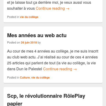
et je laisse tout ça derrière moi, je veux aussi vous
Mes années de collège
souhaiter à vous
Continue reading
→
Posted in
vie du collège
Mes années au web actu
Posted on
26 juin 2018
by
Au cour de mes 4 années au collège, je me suis inscrit
au club web actu. J’ai réalisé au cour de ces 4 années
25 articles qui parlent de tout (la vie au collège, la vie
Mes années au web
dans Dun le Palestel
Continue reading
→
Posted in
Culture
,
vie du collège
Scp, le révolutionnaire RôlePlay
papier