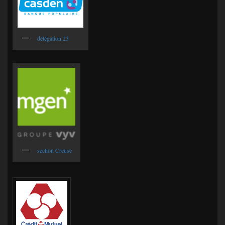
délégation 23
section Creuse