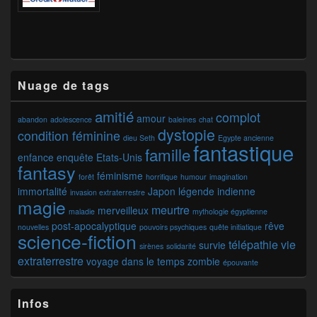
Nuage de tags
amitié
complot
amour
abandon
adolescence
baleines
chat
dystopie
condition féminine
dieu Seth
Egypte ancienne
fantastique
famille
enfance
enquête
Etats-Unis
fantasy
féminisme
forêt
horrifique
humour
imagination
immortalité
Japon
légende indienne
invasion extraterrestre
magie
meurtre
merveilleux
maladie
mythologie égyptienne
post-apocalyptique
rêve
nouvelles
pouvoirs psychiques
quête initiatique
science-fiction
télépathie
vie
survie
sirènes
solidarité
extraterrestre
voyage dans le temps
zombie
épouvante
Infos