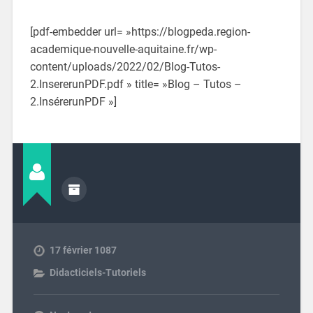
[pdf-embedder url= »https://blogpeda.region-
academique-nouvelle-aquitaine.fr/wp-
content/uploads/2022/02/Blog-Tutos-
2.InsererunPDF.pdf » title= »Blog – Tutos –
2.InsérerunPDF »]
17 février 1087
Didacticiels-Tutoriels