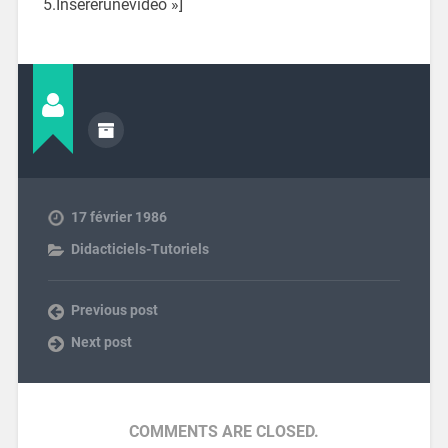
5.Insererunevideo »]
17 février 1986
Didacticiels-Tutoriels
Previous post
Next post
COMMENTS ARE CLOSED.