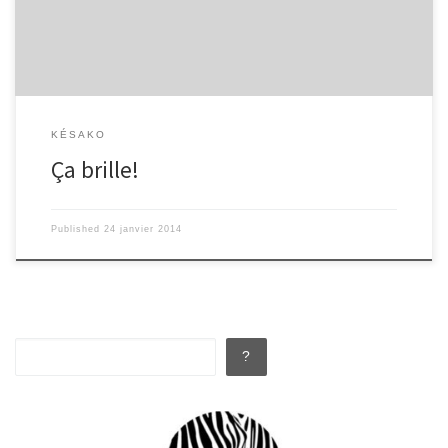
perturbent la surface du soleil, qui n’est pas une sphère idéale… Le
Soleil est rond (à peu près) car c’est plus facile […]
KÉSAKO
Ça brille!
Published
24 janvier 2014
Rechercher
?