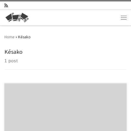
Skip to content
Men
Home
»
Késako
Késako
1 post
Petit cours de sciences, façon Késako (cliquez sur l’image pour
comprendre…) Pourquoi le
soleil est-il rond? Le soleil est doté de la forme géométrique la plus
parfaite et la plus pure qui soit : une sphère. Lors des éclipses, on peut
observer des projection de gaz qui vont dans toute les directions et